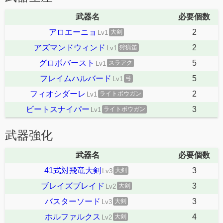
武器名
必要個数
アロエーニョ
2
大剣
Lv1
アズマンドウィンド
2
狩猟笛
Lv1
グロボバースト
5
スラアク
Lv1
フレイムハルバード
5
弓
Lv1
フィオシダーレ
2
ライトボウガン
Lv1
ビートスナイパー
3
ライトボウガン
Lv1
武器強化
武器名
必要個数
41式対飛竜大剣
3
大剣
Lv3
ブレイズブレイド
3
大剣
Lv2
バスターソード
3
大剣
Lv3
ホルファルクス
4
大剣
Lv2