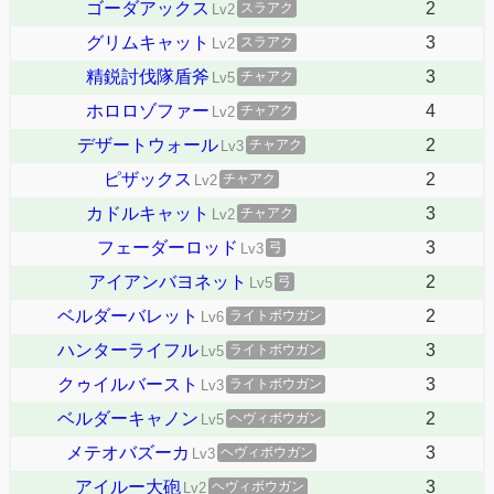
ゴーダアックス
2
スラアク
Lv2
グリムキャット
3
スラアク
Lv2
精鋭討伐隊盾斧
3
チャアク
Lv5
ホロロゾファー
4
チャアク
Lv2
デザートウォール
2
チャアク
Lv3
ピザックス
2
チャアク
Lv2
カドルキャット
3
チャアク
Lv2
フェーダーロッド
3
弓
Lv3
アイアンバヨネット
2
弓
Lv5
ベルダーバレット
2
ライトボウガン
Lv6
ハンターライフル
3
ライトボウガン
Lv5
クゥイルバースト
3
ライトボウガン
Lv3
ベルダーキャノン
2
ヘヴィボウガン
Lv5
メテオバズーカ
3
ヘヴィボウガン
Lv3
アイルー大砲
3
ヘヴィボウガン
Lv2