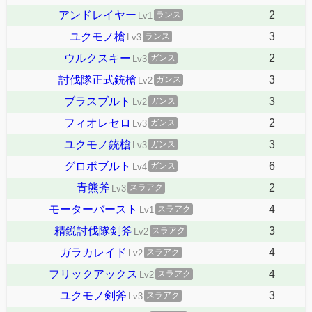
アンドレイヤー
2
ランス
Lv1
ユクモノ槍
3
ランス
Lv3
ウルクスキー
2
ガンス
Lv3
討伐隊正式銃槍
3
ガンス
Lv2
ブラスブルト
3
ガンス
Lv2
フィオレセロ
2
ガンス
Lv3
ユクモノ銃槍
3
ガンス
Lv3
グロボブルト
6
ガンス
Lv4
青熊斧
2
スラアク
Lv3
モーターバースト
4
スラアク
Lv1
精鋭討伐隊剣斧
3
スラアク
Lv2
ガラカレイド
4
スラアク
Lv2
フリックアックス
4
スラアク
Lv2
ユクモノ剣斧
3
スラアク
Lv3