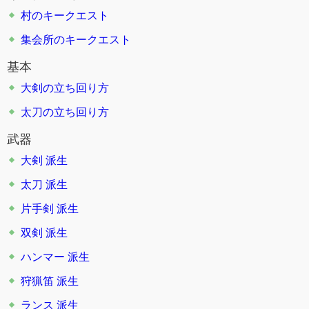
村のキークエスト
集会所のキークエスト
基本
大剣の立ち回り方
太刀の立ち回り方
武器
大剣
派生
太刀
派生
片手剣
派生
双剣
派生
ハンマー
派生
狩猟笛
派生
ランス
派生