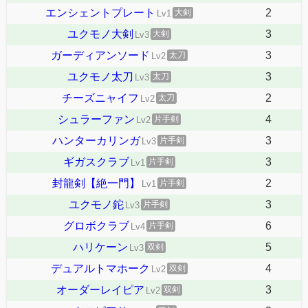
エンシェントプレート
2
大剣
Lv1
ユクモノ大剣
3
大剣
Lv3
ガーディアンソード
3
太刀
Lv2
ユクモノ太刀
3
太刀
Lv3
チーズニャイフ
2
太刀
Lv2
シュラーファン
4
片手剣
Lv2
ハンターカリンガ
3
片手剣
Lv3
ギガスクラブ
3
片手剣
Lv1
封龍剣【絶一門】
2
片手剣
Lv1
ユクモノ鉈
3
片手剣
Lv3
グロボクラブ
6
片手剣
Lv4
ハリケーン
5
双剣
Lv3
デュアルトマホーク
4
双剣
Lv2
オーダーレイピア
3
双剣
Lv2