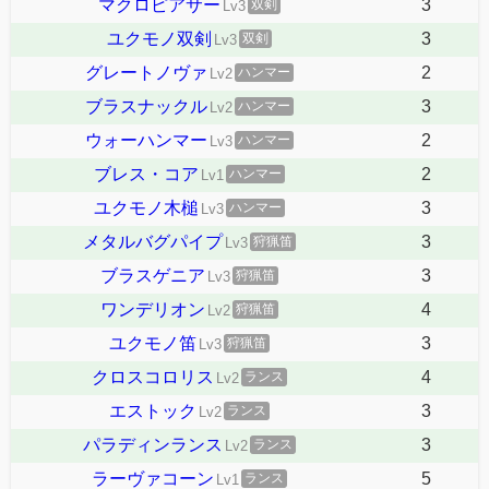
マクロピアサー
3
双剣
Lv3
ユクモノ双剣
3
双剣
Lv3
グレートノヴァ
2
ハンマー
Lv2
ブラスナックル
3
ハンマー
Lv2
ウォーハンマー
2
ハンマー
Lv3
ブレス・コア
2
ハンマー
Lv1
ユクモノ木槌
3
ハンマー
Lv3
メタルバグパイプ
3
狩猟笛
Lv3
ブラスゲニア
3
狩猟笛
Lv3
ワンデリオン
4
狩猟笛
Lv2
ユクモノ笛
3
狩猟笛
Lv3
クロスコロリス
4
ランス
Lv2
エストック
3
ランス
Lv2
パラディンランス
3
ランス
Lv2
ラーヴァコーン
5
ランス
Lv1