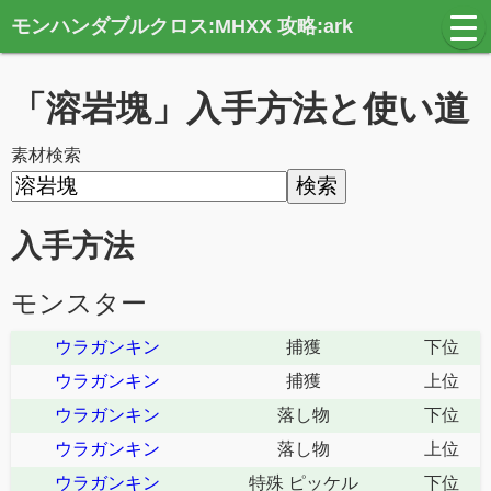
モンハンダブルクロス:MHXX 攻略:ark
t
o
g
g
「溶岩塊」入手方法と使い道
l
e
n
a
素材検索
v
i
g
a
t
入手方法
i
o
n
モンスター
ウラガンキン
捕獲
下位
ウラガンキン
捕獲
上位
ウラガンキン
落し物
下位
ウラガンキン
落し物
上位
ウラガンキン
特殊 ピッケル
下位