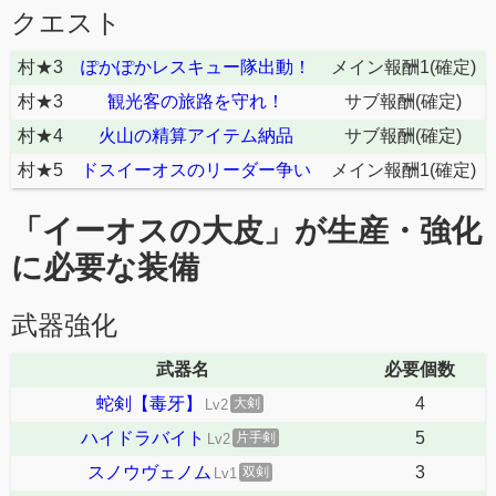
クエスト
村★3
ぽかぽかレスキュー隊出動！
メイン報酬1(確定)
村★3
観光客の旅路を守れ！
サブ報酬(確定)
村★4
火山の精算アイテム納品
サブ報酬(確定)
村★5
ドスイーオスのリーダー争い
メイン報酬1(確定)
「イーオスの大皮」が生産・強化
に必要な装備
武器強化
武器名
必要個数
蛇剣【毒牙】
4
大剣
Lv2
ハイドラバイト
5
片手剣
Lv2
スノウヴェノム
3
双剣
Lv1