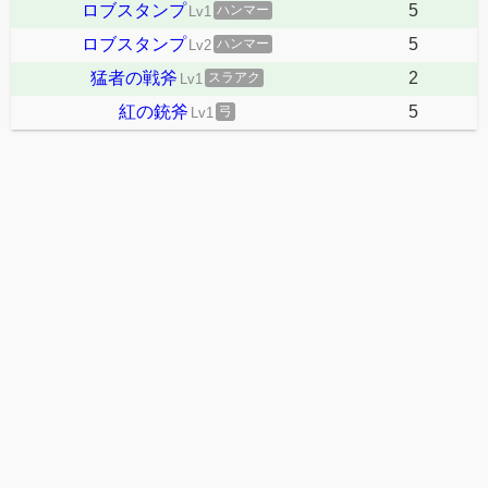
ロブスタンプ
5
ハンマー
Lv1
ロブスタンプ
5
ハンマー
Lv2
猛者の戦斧
2
スラアク
Lv1
紅の銃斧
5
弓
Lv1