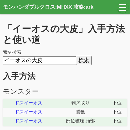
モンハンダブルクロス:MHXX 攻略:ark
t
o
g
g
「イーオスの大皮」入手方法
l
e
n
と使い道
a
v
i
素材検索
g
a
t
i
o
入手方法
n
モンスター
ドスイーオス
剥ぎ取り
下位
ドスイーオス
捕獲
下位
ドスイーオス
部位破壊 頭部
下位