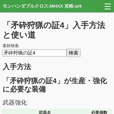
モンハンダブルクロス:MHXX 攻略:ark
t
o
g
g
「矛砕狩猟の証4」入手方法
l
e
n
と使い道
a
v
i
素材検索
g
a
t
i
o
入手方法
n
「矛砕狩猟の証4」が生産・強化
に必要な装備
武器強化
武器名
必要個数