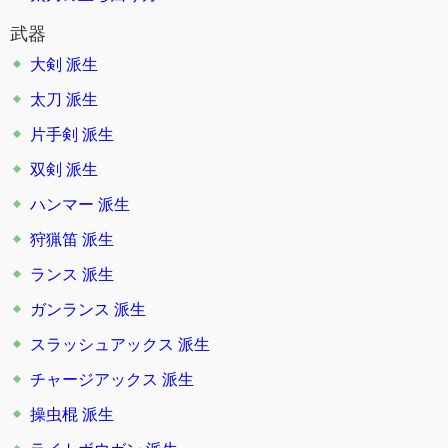
武器
大剣
派生
太刀
派生
片手剣
派生
双剣
派生
ハンマー
派生
狩猟笛
派生
ランス
派生
ガンランス
派生
スラッシュアックス
派生
チャージアックス
派生
操虫棍
派生