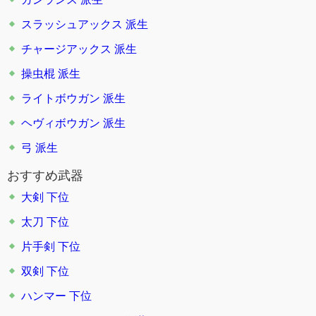
スラッシュアックス
派生
チャージアックス
派生
操虫棍
派生
ライトボウガン
派生
ヘヴィボウガン
派生
弓
派生
おすすめ武器
大剣 下位
太刀 下位
片手剣 下位
双剣 下位
ハンマー 下位