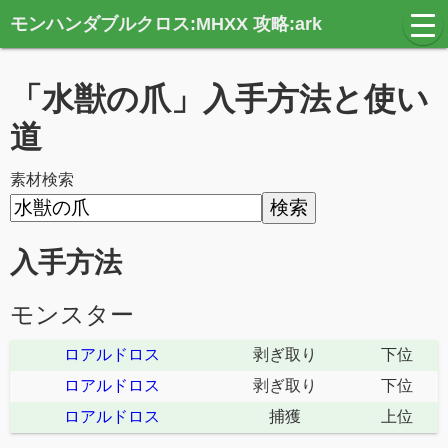
モンハンダブルクロス:MHXX 攻略:ark
t
o
g
g
「水獣の爪」入手方法と使い
l
e
n
道
a
v
i
素材検索
g
a
t
i
o
入手方法
n
モンスター
ロアルドロス
剥ぎ取り
下位
ロアルドロス
剥ぎ取り
下位
ロアルドロス
捕獲
上位