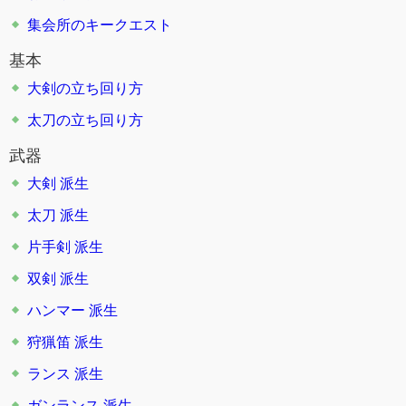
集会所のキークエスト
基本
大剣の立ち回り方
太刀の立ち回り方
武器
大剣
派生
太刀
派生
片手剣
派生
双剣
派生
ハンマー
派生
狩猟笛
派生
ランス
派生
ガンランス
派生