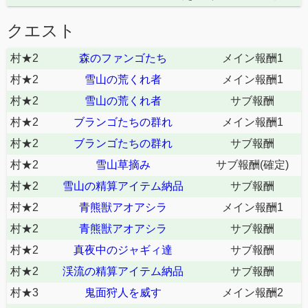
クエスト
村★2
森のファンゴたち
メイン報酬1
村★2
雪山の荒くれ者
メイン報酬1
村★2
雪山の荒くれ者
サブ報酬
村★2
ブランゴたちの群れ
メイン報酬1
村★2
ブランゴたちの群れ
サブ報酬
村★2
雪山草摘み
サブ報酬(確定)
村★2
雪山の精算アイテム納品
サブ報酬
村★2
青熊獣アオアシラ
メイン報酬1
村★2
青熊獣アオアシラ
サブ報酬
村★2
真夜中のジャギィ達
サブ報酬
村★2
渓流の精算アイテム納品
サブ報酬
村★3
鬼面狩人を威す
メイン報酬2