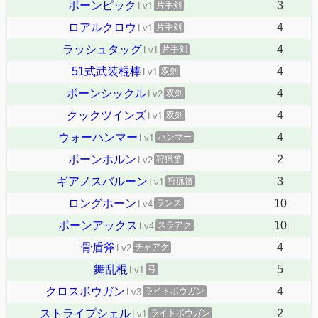
ボーンピック
3
片手剣
Lv1
ロアルクロウ
4
片手剣
Lv1
ラッシュタッグ
4
片手剣
Lv1
51式武装棍棒
4
双剣
Lv1
ボーンシックル
4
双剣
Lv2
クックツインズ
4
双剣
Lv1
ウォーハンマー
4
ハンマー
Lv1
ボーンホルン
2
狩猟笛
Lv2
ギアノスバルーン
3
狩猟笛
Lv1
ロングホーン
10
ランス
Lv4
ボーンアックス
10
スラアク
Lv4
骨盾斧
4
チャアク
Lv2
舞乱棍
5
弓
Lv1
クロスボウガン
4
ライトボウガン
Lv3
ストライプシェル
2
ライトボウガン
Lv1