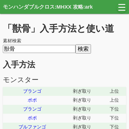
モンハンダブルクロス:MHXX 攻略:ark
t
o
g
g
「獣骨」入手方法と使い道
l
e
n
a
素材検索
v
i
g
a
t
入手方法
i
o
n
モンスター
ブランゴ
剥ぎ取り
上位
ポポ
剥ぎ取り
上位
ブランゴ
剥ぎ取り
下位
ポポ
剥ぎ取り
下位
ブルファンゴ
剥ぎ取り
下位