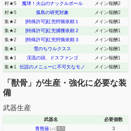
村★5
魔球！火山のナックルボール
メイン報酬2
村★5
孤島の研究対象
メイン報酬2
集★2
[特殊許可]紅兜狩猟依頼１
メイン報酬1
集★2
[特殊許可]紅兜捕獲依頼２
メイン報酬1
集★2
[特殊許可]紅兜狩猟依頼３
メイン報酬1
集★1
雪のちウルクスス
メイン報酬1
集★1
渓流の頭、ドスファンゴ
メイン報酬1
集★1
伝説のメニューに不可欠なモノ
メイン報酬1
「獣骨」が生産・強化に必要な装
備
武器生産
武器名
必要個数
青熊薙
3
太刀
Lv1