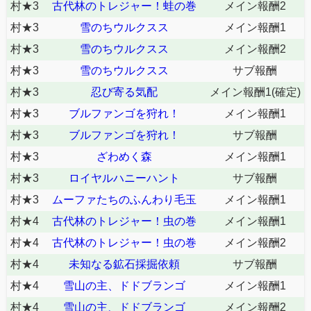
村★3
古代林のトレジャー！蛙の巻
メイン報酬2
村★3
雪のちウルクスス
メイン報酬1
村★3
雪のちウルクスス
メイン報酬2
村★3
雪のちウルクスス
サブ報酬
村★3
忍び寄る気配
メイン報酬1(確定)
村★3
ブルファンゴを狩れ！
メイン報酬1
村★3
ブルファンゴを狩れ！
サブ報酬
村★3
ざわめく森
メイン報酬1
村★3
ロイヤルハニーハント
サブ報酬
村★3
ムーファたちのふんわり毛玉
メイン報酬1
村★4
古代林のトレジャー！虫の巻
メイン報酬1
村★4
古代林のトレジャー！虫の巻
メイン報酬2
村★4
未知なる鉱石採掘依頼
サブ報酬
村★4
雪山の主、ドドブランゴ
メイン報酬1
村★4
雪山の主、ドドブランゴ
メイン報酬2