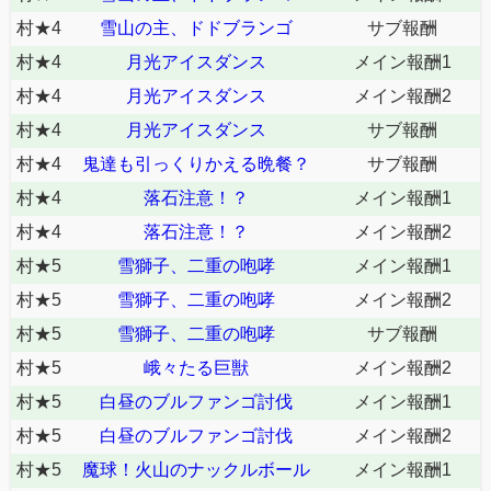
村★4
雪山の主、ドドブランゴ
サブ報酬
村★4
月光アイスダンス
メイン報酬1
村★4
月光アイスダンス
メイン報酬2
村★4
月光アイスダンス
サブ報酬
村★4
鬼達も引っくりかえる晩餐？
サブ報酬
村★4
落石注意！？
メイン報酬1
村★4
落石注意！？
メイン報酬2
村★5
雪獅子、二重の咆哮
メイン報酬1
村★5
雪獅子、二重の咆哮
メイン報酬2
村★5
雪獅子、二重の咆哮
サブ報酬
村★5
峨々たる巨獣
メイン報酬2
村★5
白昼のブルファンゴ討伐
メイン報酬1
村★5
白昼のブルファンゴ討伐
メイン報酬2
村★5
魔球！火山のナックルボール
メイン報酬1