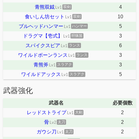
青熊双鉞
4
双剣
Lv1
食いしん坊セット
10
双剣
Lv1
ブルヘッドハンマー
5
ハンマー
Lv1
ドラグマ【壱式】
3
狩猟笛
Lv1
スパイクスピア
6
ランス
Lv1
ワイルドボーンランス
3
ランス
Lv1
青熊斧
3
スラアク
Lv1
ワイルドアックス
5
スラアク
Lv1
武器強化
武器名
必要個数
レッドストライプ
2
大剣
Lv1
骨
2
太刀
Lv2
ガウシ刀
2
太刀
Lv1