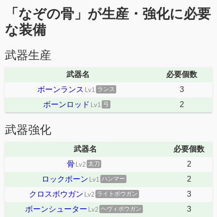
「なぞの骨」が生産・強化に必要
な装備
武器生産
武器名
必要個数
ボーンランス
3
ランス
Lv1
ボーンロッド
2
弓
Lv1
武器強化
武器名
必要個数
骨
2
太刀
Lv2
ロックボーン
2
ハンマー
Lv1
クロスボウガン
3
ライトボウガン
Lv2
ボーンシューター
3
ヘヴィボウガン
Lv2