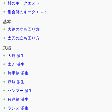
村のキークエスト
集会所のキークエスト
基本
大剣の立ち回り方
太刀の立ち回り方
武器
大剣
派生
太刀
派生
片手剣
派生
双剣
派生
ハンマー
派生
狩猟笛
派生
ランス
派生