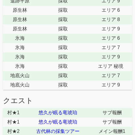
遺跡平原
採取
エリア 9
原生林
採取
エリア 6
原生林
採取
エリア 8
原生林
採取
エリア 9
氷海
採取
エリア 6
氷海
採取
エリア 7
氷海
採取
エリア 9
氷海
採取
エリア 秘境
地底火山
採取
エリア 7
地底火山
採取
エリア 9
クエスト
村★1
悠久が眠る竜琥珀
サブ報酬
村★1
悠久が眠る竜琥珀
サブ報酬
村★2
古代林の採集ツアー
メイン報酬1