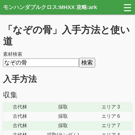
モンハンダブルクロス:MHXX 攻略:ark
t
o
g
g
「なぞの骨」入手方法と使い
l
e
n
道
a
v
i
素材検索
g
a
t
i
o
入手方法
n
収集
古代林
採取
エリア 3
古代林
採取
エリア 6
古代林
採取
エリア 7
古代林
採取(ランダム)
エリア 4