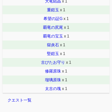
大竜結晶
x 1
重鎧玉
x 1
希望の証G
x 1
覇竜の尻尾
x 1
覇竜の宝玉
x 1
獄炎石
x 1
堅鎧玉
x 1
古びたお守り
x 1
修羅原珠
x 1
瑠璃原珠
x 1
太古の塊
x 1
クエスト一覧