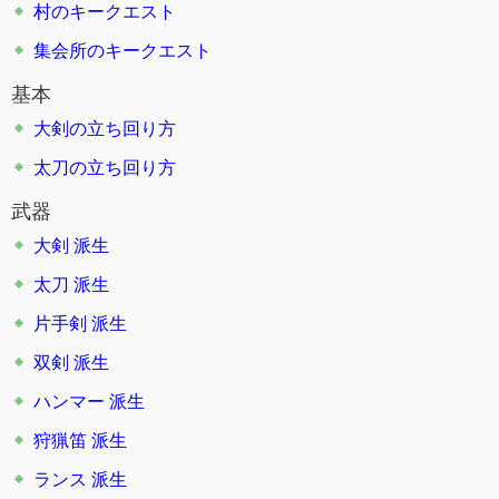
村のキークエスト
集会所のキークエスト
基本
大剣の立ち回り方
太刀の立ち回り方
武器
大剣
派生
太刀
派生
片手剣
派生
双剣
派生
ハンマー
派生
狩猟笛
派生
ランス
派生