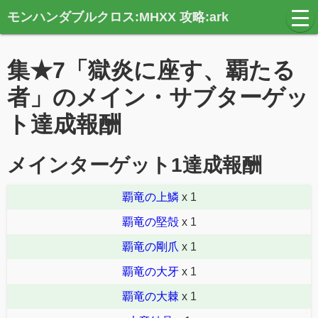
モンハンダブルクロス:MHXX 攻略:ark
t
o
g
g
集★7「獄炎に座す、覇たる
l
e
n
者」のメイン・サブターゲッ
a
v
ト達成報酬
i
g
a
t
メインターゲット1達成報酬
i
o
n
覇竜の上鱗
x 1
覇竜の堅殻
x 1
覇竜の剛爪
x 1
覇竜の大牙
x 1
覇竜の大棘
x 1